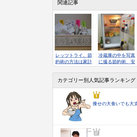
関連記事
レッツトライ。節
冷蔵庫の中を写真
約術の方法は家計
に撮る節約術、安
簿の見直しから
い食材でも重複買
いしない事が節約
カテゴリー別人気記事ランキング
になる理由とは？
痩せの大食いでも大