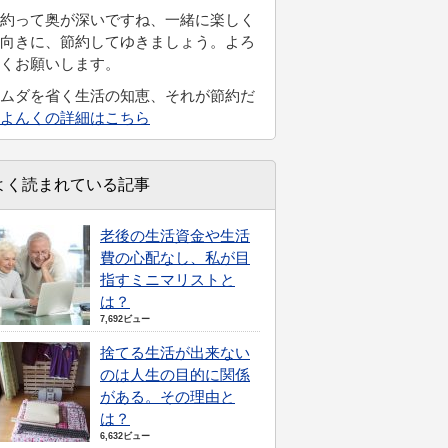
約って奥が深いですね、一緒に楽しく
向きに、節約してゆきましょう。よろ
くお願いします。
ムダを省く生活の知恵、それが節約だ
よんくの詳細はこちら
よく読まれている記事
老後の生活資金や生活
費の心配なし、私が目
指すミニマリストと
は？
7,692ビュー
捨てる生活が出来ない
のは人生の目的に関係
がある。その理由と
は？
6,632ビュー