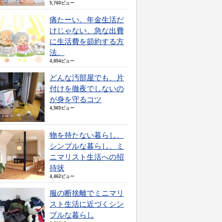
5,760ビュー
痛たーい。年金生活だ
けじゃない、急な出費
に生活費を節約する方
法。
4,854ビュー
どんな汚部屋でも、片
付けを徹夜でしないの
が身を守るコツ
4,565ビュー
物を持たない暮らし、
シンプルな暮らし、ミ
ニマリスト生活への招
待状
4,462ビュー
服の断捨離でミニマリ
スト生活に近づくシン
プルな暮らし