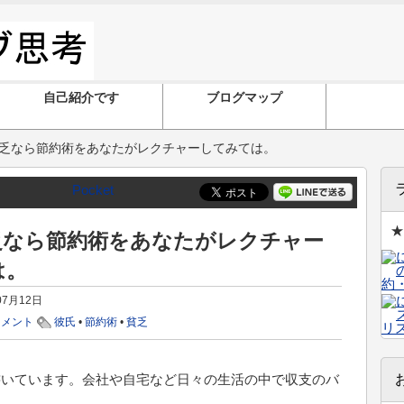
自己紹介です
ブログマップ
乏なら節約術をあなたがレクチャーしてみては。
Pocket
★
乏なら節約術をあなたがレクチャー
は。
07月12日
コメント
彼氏
•
節約術
•
貧乏
書いています。会社や自宅など日々の生活の中で収支のバ