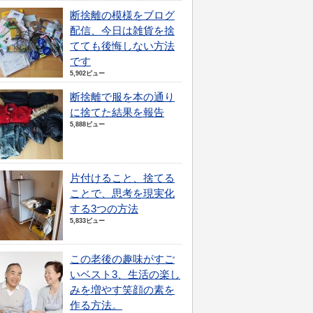
断捨離の模様をブログ
配信、今日は雑貨を捨
てても後悔しない方法
です
5,902ビュー
断捨離で服を本の通り
に捨てた結果を報告
5,888ビュー
片付けること、捨てる
ことで、思考を現実化
する3つの方法
5,833ビュー
この老後の趣味がすご
いベスト3、生活の楽し
みを増やす笑顔の素を
作る方法。