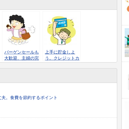
バーゲンセールも
上手に貯金しよ
大歓迎、主婦の完
う。クレジットカ
璧節約術。
ードでの節約術。
丈夫。食費を節約するポイント