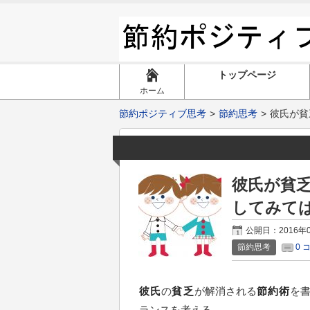
トップページ
ホーム
節約ポジティブ思考
節約思考
彼氏が貧
彼氏が貧
してみて
公開日：2016年
節約思考
0 
彼氏
の
貧乏
が解消される
節約術
を
ランスを考える。