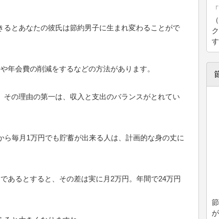
「
（
きるとあなたの彼氏は節約男子に生まれ変わることがで
ク
す
費や年会費の削減をするなどの方法があります。
。その理由の第一は、収入と支出のバランスがとれてい
から毎月1万円でも貯蓄が出来る人は、計画的な身の丈に
。
であるとすると、その差は実に月2万円。年間で24万円
節
が