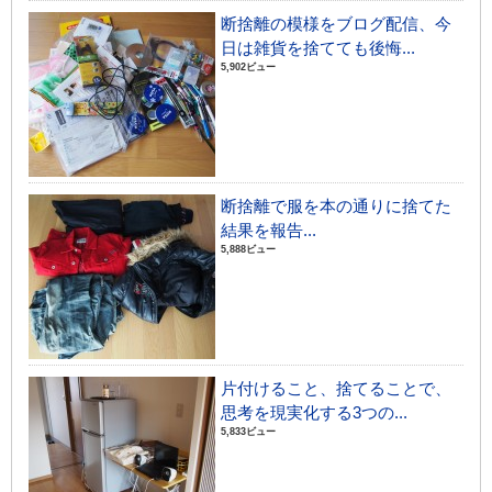
断捨離の模様をブログ配信、今
日は雑貨を捨てても後悔...
5,902ビュー
断捨離で服を本の通りに捨てた
結果を報告...
5,888ビュー
片付けること、捨てることで、
思考を現実化する3つの...
5,833ビュー