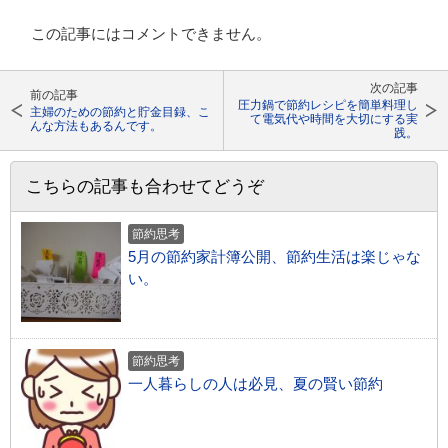
この記事にはコメントできません。
次の記事
前の記事
圧力鍋で節約レシピを簡単料理し
主婦のための節約と貯金目録、こ
て電気代や時間を大切にする実
んな方法もあるんです。
践。
こちらの記事も合わせてどうぞ
節約思考
5月の節約家計簿公開、節約生活は楽じゃな
い。
節約思考
一人暮らしの人は必見、夏の賢い節約