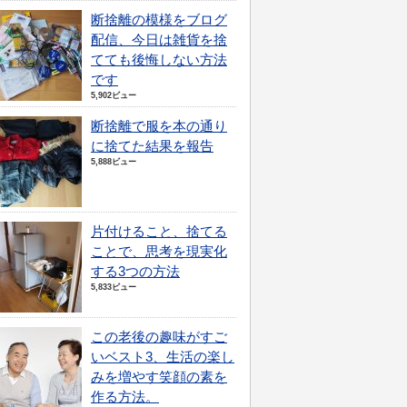
断捨離の模様をブログ
配信、今日は雑貨を捨
てても後悔しない方法
です
5,902ビュー
断捨離で服を本の通り
に捨てた結果を報告
5,888ビュー
片付けること、捨てる
ことで、思考を現実化
する3つの方法
5,833ビュー
この老後の趣味がすご
いベスト3、生活の楽し
みを増やす笑顔の素を
作る方法。