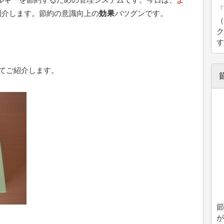
「
紹介します。節約の意識向上の
効果
バツグンです。
（
ク
す
ってご紹介します。
節
が