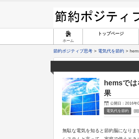
トップページ
ホーム
節約ポジティブ思考
電気代を節約
he
hemsで
果
公開日：2016年
電気代を節約
無駄な電気を知ると節約脳になりま
システムと言って、家庭で使うエネ