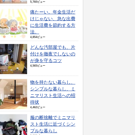
5,760ビュー
痛たーい。年金生活だ
けじゃない、急な出費
に生活費を節約する方
法。
4,854ビュー
どんな汚部屋でも、片
付けを徹夜でしないの
が身を守るコツ
4,565ビュー
物を持たない暮らし、
シンプルな暮らし、ミ
ニマリスト生活への招
待状
4,462ビュー
服の断捨離でミニマリ
スト生活に近づくシン
プルな暮らし