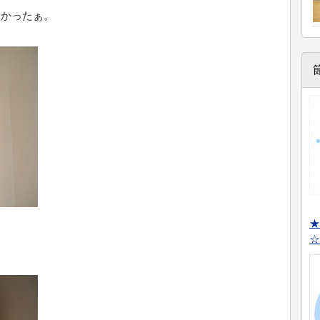
よかったぁ。
★
☆