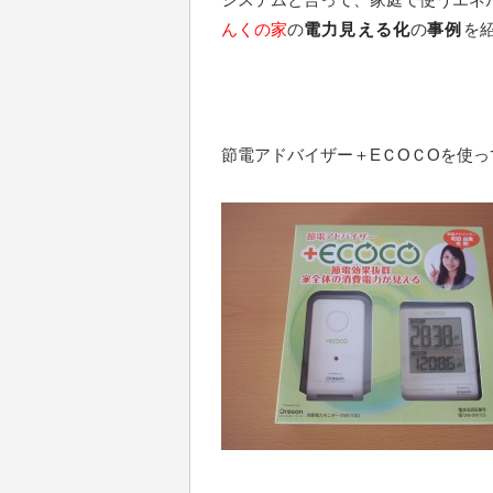
んくの家
の
電力見える化
の
事例
を
節電アドバイザー＋EＣOＣOを使