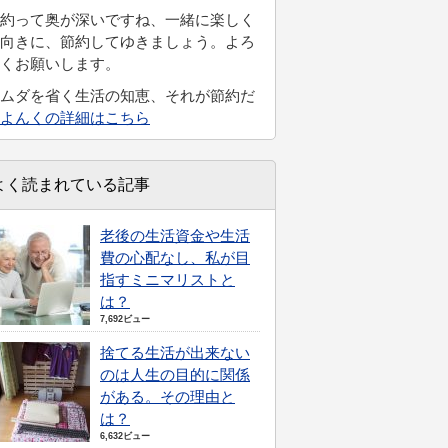
約って奥が深いですね、一緒に楽しく
向きに、節約してゆきましょう。よろ
くお願いします。
ムダを省く生活の知恵、それが節約だ
よんくの詳細はこちら
よく読まれている記事
老後の生活資金や生活
費の心配なし、私が目
指すミニマリストと
は？
7,692ビュー
捨てる生活が出来ない
のは人生の目的に関係
がある。その理由と
は？
6,632ビュー