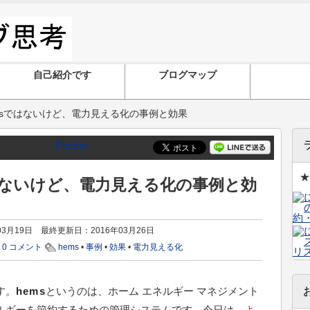
自己紹介です
ブログマップ
msではないけど、電力見える化の事例と効果
Pocket
★
はないけど、電力見える化の事例と効
03月19日 最終更新日：2016年03月26日
0 コメント
hems
•
事例
•
効果
•
電力見える化
す。
hems
というのは、ホーム エネルギー マネジメント
ルギーを節約するための管理システムです。今日は、
よ