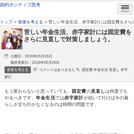
節約ポジティブ思考
メニュー
トップ
老後を考える
苦しい年金生活、赤字家計には固定費をさら
苦しい年金生活、赤字家計には固定費を
さらに見直しで対策しましょう。
公開日：2016年05月26日
最終更新日：2016年05月26日
老後を考える
コメントはありません
固定費 年金生活 見直し 赤字
家計
もう変わらないと思っていても、
固定費
の
見直し
は何度でも
やるべきです。
年金生活
では
赤字家計
が続いて行けば今の暮
らしが立ち行かなくなるのは時間の問題です。