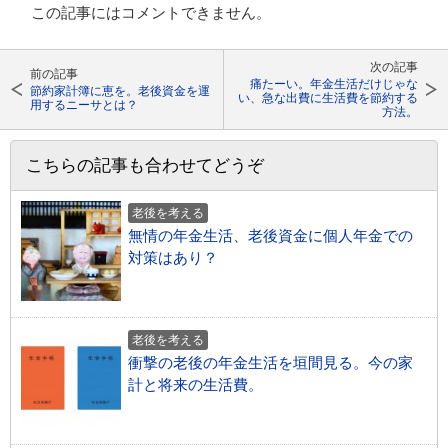
この記事にはコメントできません。
次の記事
前の記事
痛たーい。年金生活だけじゃな
節約家計簿に恵を。老後資金を運
い、急な出費に生活費を節約する
用するニーサとは？
方法。
こちらの記事も合わせてどうぞ
老後を考える
無情の年金生活、老後資金に個人年金での
対策はあり？
老後を考える
衝撃の老後の年金生活を垣間見る。今の家
計と将来の生活費。