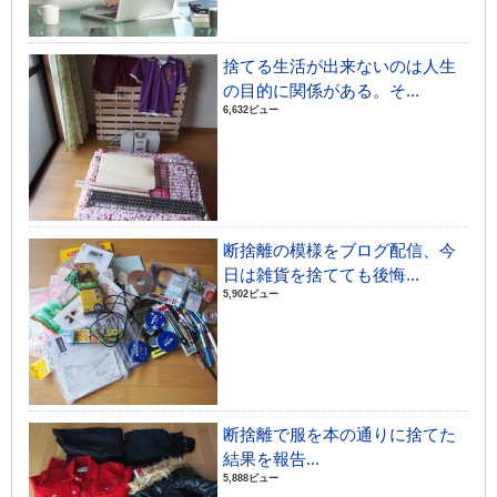
捨てる生活が出来ないのは人生
の目的に関係がある。そ...
6,632ビュー
断捨離の模様をブログ配信、今
日は雑貨を捨てても後悔...
5,902ビュー
断捨離で服を本の通りに捨てた
結果を報告...
5,888ビュー