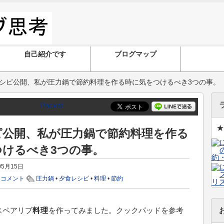
自己紹介です
ブログマップ
シピ公開、私が圧力鍋で節約料理を作る時に気をつけるべき3つの事。
Pocket
★
ピ公開、私が圧力鍋で節約料理を作る
つけるべき3つの事。
05月15日
0 コメント
圧力鍋
•
夕食レシピ
•
料理
•
節約
スペアリブ
料理
を作ってみました。クックパッドを参考