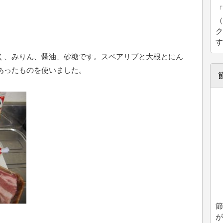
「
（
ク
す
く、みりん、醤油、砂糖です。スペアリブと大根とにん
あったものを使いました。
節
が