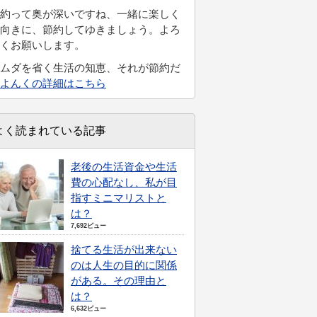
約って奥が深いですね、一緒に楽しく
向きに、節約してゆきましょう。よろ
くお願いします。
ムダを省く生活の知恵、それが節約だ
よんくの詳細はこちら
よく読まれている記事
老後の生活資金や生活
費の心配なし、私が目
指すミニマリストと
は？
7,692ビュー
捨てる生活が出来ない
のは人生の目的に関係
がある。その理由と
は？
6,632ビュー