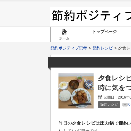
トップページ
ホーム
節約ポジティブ思考
節約レシピ
夕食レ
夕食レシ
時に気を
公開日：2016年
節約レシピ
昨日の
夕食レシピ
は
圧力鍋
で
節約
にしていざ開始です。