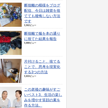
断捨離の模様をブログ
配信、今日は雑貨を捨
てても後悔しない方法
です
5,902ビュー
断捨離で服を本の通り
に捨てた結果を報告
5,888ビュー
片付けること、捨てる
ことで、思考を現実化
する3つの方法
5,833ビュー
この老後の趣味がすご
いベスト3、生活の楽し
みを増やす笑顔の素を
作る方法。