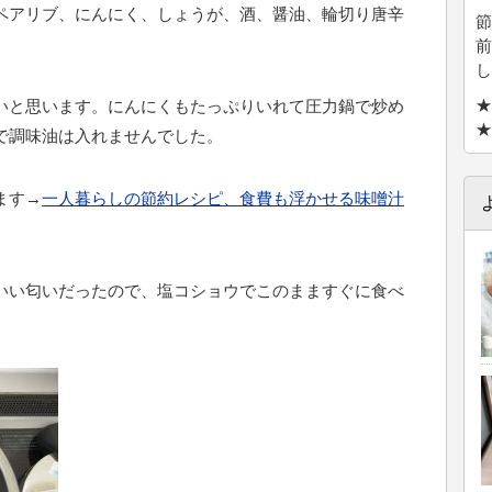
ペアリブ、にんにく、しょうが、酒、醤油、輪切り唐辛
節
前
し
★
いと思います。にんにくもたっぷりいれて圧力鍋で炒め
★
で調味油は入れませんでした。
ます→
一人暮らしの節約レシピ、食費も浮かせる味噌汁
いい匂いだったので、塩コショウでこのまますぐに食べ