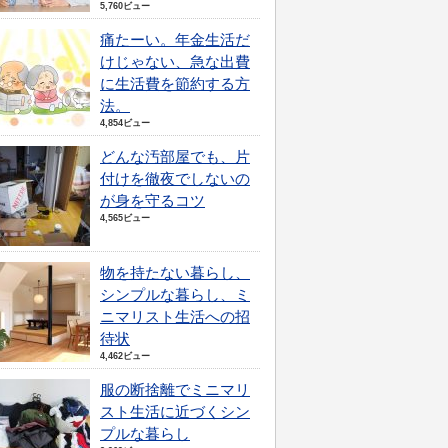
5,760ビュー
痛たーい。年金生活だ
けじゃない、急な出費
に生活費を節約する方
法。
4,854ビュー
どんな汚部屋でも、片
付けを徹夜でしないの
が身を守るコツ
4,565ビュー
物を持たない暮らし、
シンプルな暮らし、ミ
ニマリスト生活への招
待状
4,462ビュー
服の断捨離でミニマリ
スト生活に近づくシン
プルな暮らし